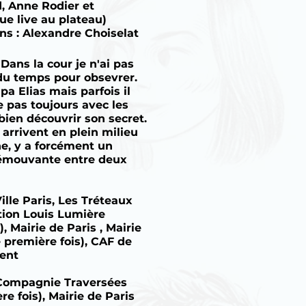
d, Anne Rodier et
e live au plateau)
ns : Alexandre Choiselat
. Dans la cour je n'ai pas
 du temps pour obsevrer.
mpa Elias mais parfois il
ue pas toujours avec les
bien découvrir son secret.
arrivent en plein milieu
he, y a forcément un
é émouvante entre deux
ille Paris, Les Tréteaux
tion Louis Lumière
 Mairie de Paris , Mairie
 première fois), CAF de
ment
 Compagnie Traversées
e fois), Mairie de Paris