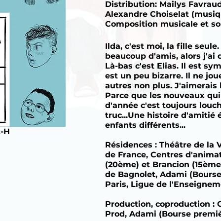
Distribution: Mailys Favrau
Alexandre Choiselat (musiqu
Composition musicale et so
Ilda, c'est moi, la fille seule
beaucoup d'amis, alors j'ai
Là-bas c'est Elias. Il est sy
est un peu bizarre. Il ne jo
autres non plus. J'aimerais 
Parce que les nouveaux qui 
d'année c'est toujours louc
truc...Une histoire d'amiti
enfants différents...
t-H
Résidences : Théâtre de la V
de France, Centres d'anima
(20ème) et Brancion (15ème),
de Bagnolet, Adami (Bourse
Paris, Ligue de l'Enseigne
H
Production, coproduction :
Prod, Adami (Bourse premièr