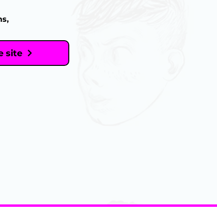
ns,
e site