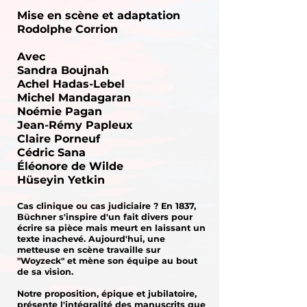
Mise en scène et adaptation
Rodolphe Corrion
Avec
Sandra Boujnah
Achel Hadas-Lebel
Michel Mandagaran
Noémie Pagan
Jean-Rémy Papleux
Claire Porneuf
Cédric Sana
Éléonore de Wilde
Hüseyin Yetkin
Cas clinique ou cas judiciaire ? En 1837,
Büchner s'inspire d'un fait divers pour
écrire sa pièce mais meurt en laissant un
texte inachevé. Aujourd'hui, une
metteuse en scène travaille sur
"Woyzeck" et mène son équipe au bout
de sa vision.
Notre proposition, épique et jubilatoire,
présente l'intégralité des manuscrits que