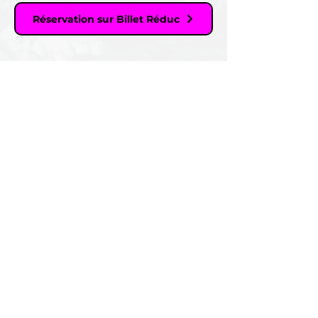
Réservation sur Billet Réduc
théâtre du
chariot
rejoignez-nous
01 48 05 52 44
lechariot.contact@gmail.com