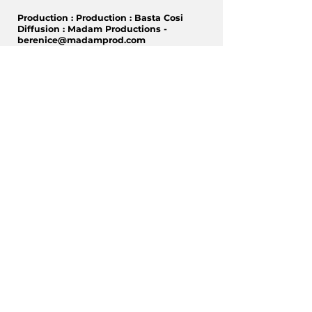
Production : Production : Basta Cosi
Diffusion : Madam Productions -
berenice@madamprod.com
50 min
Tous publics à partir de 4 ans
Réservation sur le site
théâtre du
chariot