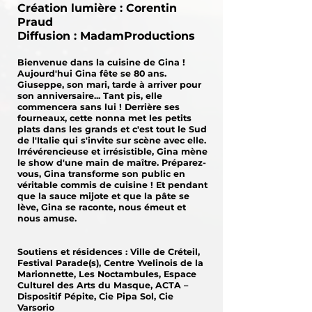
Création lumière : Corentin
Praud
Diffusion : MadamProductions
Bienvenue dans la cuisine de Gina !
Aujourd'hui Gina fête se 80 ans.
Giuseppe, son mari, tarde à arriver pour
son anniversaire... Tant pis, elle
commencera sans lui ! Derrière ses
fourneaux, cette nonna met les petits
plats dans les grands et c'est tout le Sud
de l'Italie qui s'invite sur scène avec elle.
Irrévérencieuse et irrésistible, Gina mène
le show d'une main de maître. Préparez-
vous, Gina transforme son public en
véritable commis de cuisine ! Et pendant
que la sauce mijote et que la pâte se
lève, Gina se raconte, nous émeut et
nous amuse.
Soutiens et résidences : Ville de Créteil,
Festival Parade(s), Centre Yvelinois de la
Marionnette, Les Noctambules, Espace
Culturel des Arts du Masque, ACTA –
Dispositif Pépite, Cie Pipa Sol, Cie
Varsorio