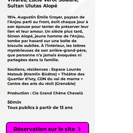
Sultan Ulutas Alopé
1914. Augustin Émile Groyer, paysan de
l’Anjou parti au front, écrit chaque jour à
son épouse pour tenter de préserver leur
lien et leur amour. Un siècle plus tard,
Simon Alopé, jeune homme de l’Anjou,
tombe par hasard sur une boîte de
biscuits oubliée. À l’intérieur, les lettres
mystérieuses de son arrière-grand-père,
que personne n’a jamais évoquées ni
partagées dans la famille.
Soutiens, résidences : Espace Lounès
Matoub (Kremlin Bicêtre) + Théâtre des
Quartier d'ivry, CDN du val de marne +
Centre des arts du récit (Grenoble)
Production : Cie Grand Chêne Chevelü
50min
Tous publics à partir de 13 ans
Réservation sur le site