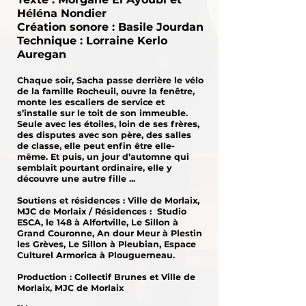
Héléna Nondier
Création sonore : Basile Jourdan
Technique : Lorraine Kerlo
Auregan
Chaque soir, Sacha passe derrière le vélo
de la famille Rocheuil, ouvre la fenêtre,
monte les escaliers de service et
s’installe sur le toit de son immeuble.
Seule avec les étoiles, loin de ses frères,
des disputes avec son père, des salles
de classe, elle peut enfin être elle-
même. Et puis, un jour d’automne qui
semblait pourtant ordinaire, elle y
découvre une autre fille ...
Soutiens et résidences : Ville de Morlaix,
MJC de Morlaix / Résidences : Studio
ESCA, le 148 à Alfortville, Le Sillon à
Grand Couronne, An dour Meur à Plestin
les Grèves, Le Sillon à Pleubian, Espace
Culturel Armorica à Plouguerneau.
Production : Collectif Brunes et Ville de
Morlaix, MJC de Morlaix